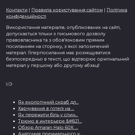
Контакти
|
Правила користування сайтом
|
Політика
конфіденційності
Використання матеріалів, опублікованих на сайті,
допускається тільки з письмового дозволу
правовласника та з обов'язковим прямим
посиланням на сторінку, з якої запозичений
матеріал. Гіперпосилання має розміщуватися
безпосередньо в тексті, що відтворює оригінальний
матеріал у першому або другому абзаці!
Як екологічний скраб дл...
Харчування в готелі на ...
Як пережити біль у спин...
Трюмо в интерьере &#821...
Обзор Amaran Halo 60X: ...
Анатомия премиального к...