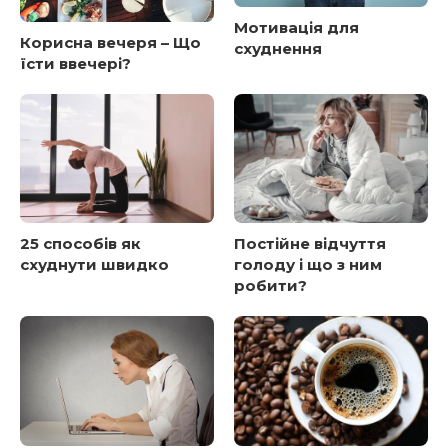
Мотивація для
Корисна вечеря – Що
схуднення
їсти ввечері?
25 способів як
Постійне відчуття
схуднути швидко
голоду і що з ним
робити?