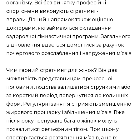
організму. Всі без винятку професійні
спортсмени виконують стретчинг-
вправи. Даний напрямок також оцінено
докторами, які займаються складанням
оздоровчої гімнастичної програми. Загального
відновлення вдається домогтися за рахунок
почергового розслаблення і напруження м’язів.
Чим гарний стретчинг для жінок? Він дає
можливість представницям прекрасної
половини людства залишатися стрункими або
за короткий період повернутися до колишніх
форм. Регулярні заняття сприяють зменшенню
жирового прошарку і збільшення м’язів. Вже
після року тренувань багато жінок можуть
похвалитися рельєфним тілом. При цьому
спостерігається розтягнення м’язів, а не їх