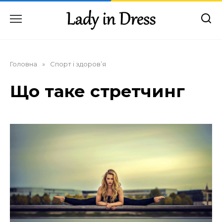
Перейти
до
вмісту
Головна
»
Спорт і здоров’я
Що таке стретчинг