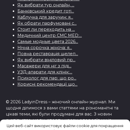
Як вибрати тур онлайн, ...
Банківський кредит готі...
Каблучка для заручин: я...
Як обрати парфумовані с...
Стоит ли переходить на ...
Медичний центр CMC MED:...
Самые модные цвета 2026...
Нічна сорочка жіноча: я...
Повна реставрація щелеп...
Як вибрати вініловий пр...
Масажери для ніг з піді...
УЗД-апарати для клінік:...
Психолог для пар: що ро...
Корисні рекомендації що...
© 2026 LadyinDress – жіночий онлайн-журнал. Ми
щодня ділимося з вами статтями на різноманітні та
цікаві теми, які були продумані для вас. З новин
суспільства, моди, спорту, краси, здоров'я ми із
Цей веб-сайт використовує файли cookie для покращення
задоволенням працюємо над усіма темами, які