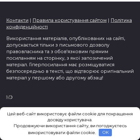
Контакти
|
Правила користування сайтом
|
Політика
конфіденційності
Використання матеріалів, опублікованих на сайті,
допускається тільки з письмового дозволу
правовласника та з обов'язковим прямим
посиланням на сторінку, з якої запозичений
матеріал. Гіперпосилання має розміщуватися
безпосередньо в тексті, що відтворює оригінальний
матеріал у першому або другому абзаці!
Цей веб-сайт використовує файли cookie для покращення
Як екологічний скраб дл...
досвіду користувача.
Харчування в готелі на ...
Продовжуючи використання сайту, ви погоджуєтесь
Як пережити біль у спин...
використовувати файли cookie.
OK
Трюмо в интерьере &#821...