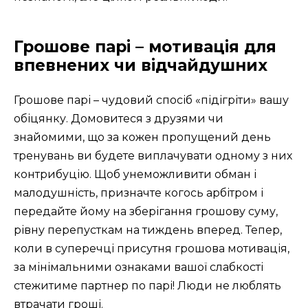
Грошове парі – мотивація для
впевнених чи відчайдушних
Грошове парі – чудовий спосіб «підігріти» вашу
обіцянку. Домовитеся з друзями чи
знайомими, що за кожен пропущений день
тренувань ви будете виплачувати одному з них
контрибуцію. Щоб унеможливити обман і
малодушність, призначте когось арбітром і
передайте йому на зберігання грошову суму,
рівну перепусткам на тиждень вперед. Тепер,
коли в суперечці присутня грошова мотивація,
за мінімальними ознаками вашої слабкості
стежитиме партнер по парі! Люди не люблять
втрачати гроші.