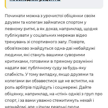
Починати можна з урочистої обіцянки своїм
друзям та колегам займатися спортом у
певному ритмі, а як доказ, наприклад, щодня
публікувати у соціальних мережах відео
тренувань зі спортивного залу. Повірте,
обов’язково знайдуться одна-дві небайдужі
людини, які стануть вашими суворими
критиками, готовими в прямому розумінні
надати вас публічному суду за будь-яку
слабкість. У тому випадку, якщо друзями та
колегами ви обзавестися ще не встигли, на
роль арбітрів підійдуть і соцмережі. Дайте
обіцянку, наприклад, на «стіні» однієї з груп про
спорт, і за вами уважно стежитимуть нехай і
незнайомі, але цілком реальні люди.