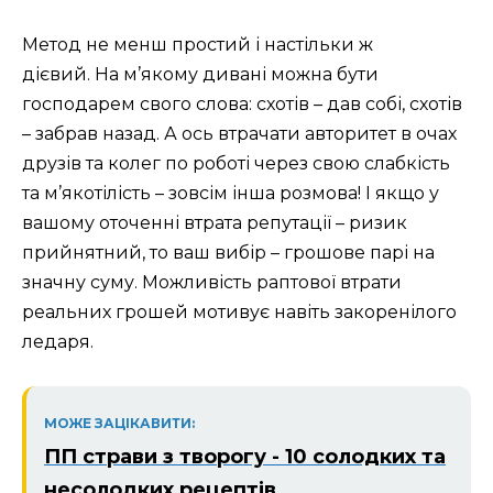
Метод не менш простий і настільки ж
дієвий. На м’якому дивані можна бути
господарем свого слова: схотів – дав собі, схотів
– забрав назад. А ось втрачати авторитет в очах
друзів та колег по роботі через свою слабкість
та м’якотілість – зовсім інша розмова! І якщо у
вашому оточенні втрата репутації – ризик
прийнятний, то ваш вибір – грошове парі на
значну суму. Можливість раптової втрати
реальних грошей мотивує навіть закоренілого
ледаря.
МОЖЕ ЗАЦІКАВИТИ:
ПП страви з творогу - 10 солодких та
несолодких рецептів