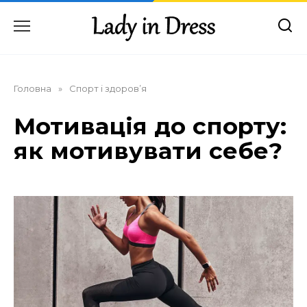
Перейти
до
вмісту
Головна
»
Спорт і здоров’я
Мотивація до спорту:
як мотивувати себе?