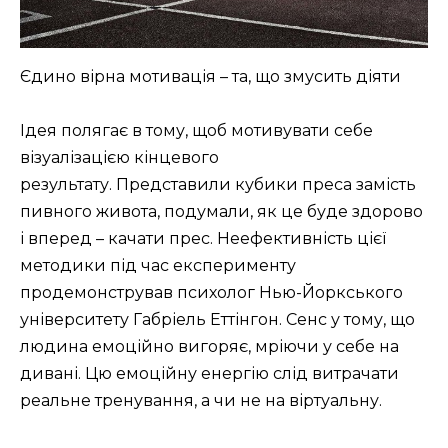
Єдино вірна мотивація – та, що змусить діяти
Ідея полягає в тому, щоб мотивувати себе
візуалізацією кінцевого
результату. Представили кубики преса замість
пивного живота, подумали, як це буде здорово
і вперед – качати прес. Неефективність цієї
методики під час експерименту
продемонстрував психолог Нью-Йоркського
університету Габріель Еттінгон. Сенс у тому, що
людина емоційно вигоряє, мріючи у себе на
дивані. Цю емоційну енергію слід витрачати
реальне тренування, а чи не на віртуальну.