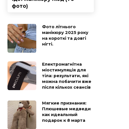
фото)
Фото літнього
манікюру 2025 року
на короткі та довгі
нігті.
Електромагнітна
міостимуляція для
тіла: результати, які
можна побачити вже
після кількох сеансів
Мягкие признания:
Плюшевые медведи
как идеальный
подарок к 8 марта