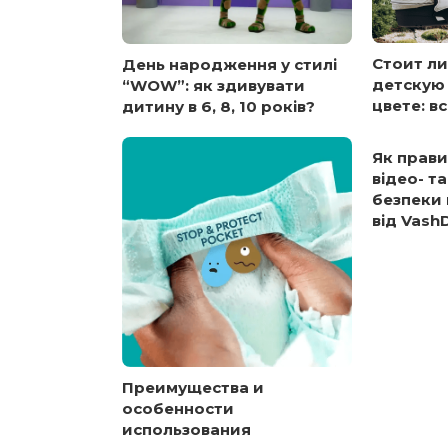
Стоит ли
День народження у стилі
детскую 
“WOW”: як здивувати
цвете: в
дитину в 6, 8, 10 років?
Як прави
відео- т
безпеки
від Vash
Преимущества и
особенности
использования