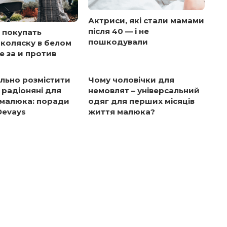
Актриси, які стали мамами
після 40 — і не
 покупать
пошкодували
коляску в белом
се за и против
льно розмістити
Чому чоловічки для
а радіоняні для
немовлят – універсальний
 малюка: поради
одяг для перших місяців
Devays
життя малюка?