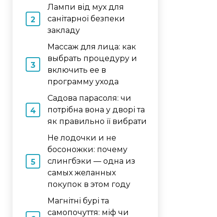
Лампи від мух для
санітарної безпеки
закладу
Массаж для лица: как
выбрать процедуру и
включить ее в
программу ухода
Садова парасоля: чи
потрібна вона у дворі та
як правильно її вибрати
Не лодочки и не
босоножки: почему
слингбэки — одна из
самых желанных
покупок в этом году
Магнітні бурі та
самопочуття: міф чи