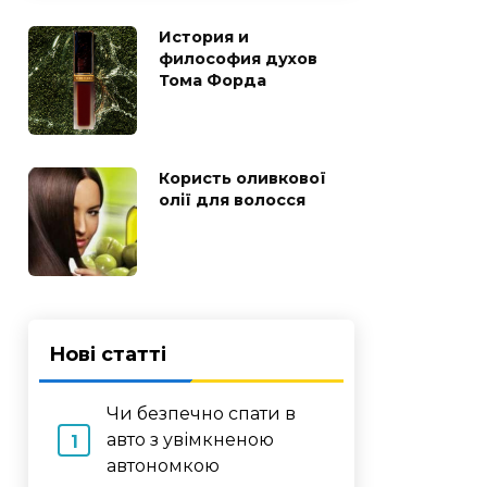
История и
философия духов
Тома Форда
Користь оливкової
олії для волосся
Нові статті
Чи безпечно спати в
авто з увімкненою
автономкою