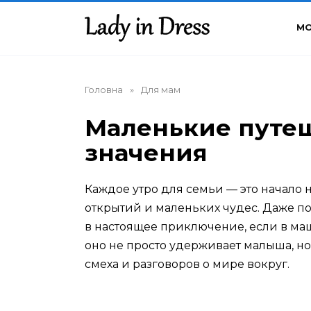
Перейти
до
М
вмісту
Головна
»
Для мам
Маленькие путе
значения
Каждое утро для семьи — это начало
открытий и маленьких чудес. Даже п
в настоящее приключение, если в ма
оно не просто удерживает малыша, но
смеха и разговоров о мире вокруг.