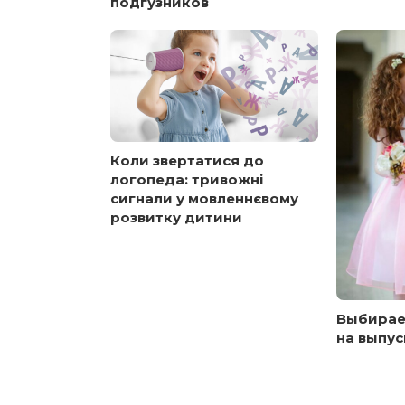
подгузников
Коли звертатися до
логопеда: тривожні
сигнали у мовленнєвому
розвитку дитини
Выбирае
на выпус