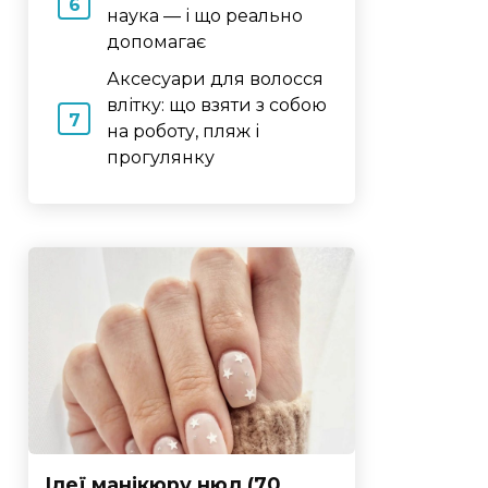
наука — і що реально
допомагає
Аксесуари для волосся
влітку: що взяти з собою
на роботу, пляж і
прогулянку
Ідеї манікюру нюд (70