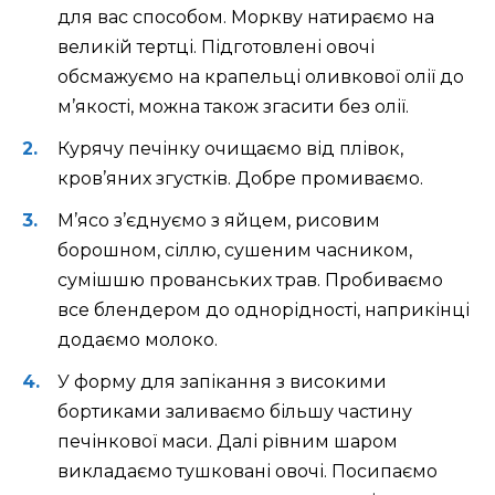
для вас способом. Моркву натираємо на
великій тертці. Підготовлені овочі
обсмажуємо на крапельці оливкової олії до
м’якості, можна також згасити без олії.
Курячу печінку очищаємо від плівок,
кров’яних згустків. Добре промиваємо.
М’ясо з’єднуємо з яйцем, рисовим
борошном, сіллю, сушеним часником,
сумішшю прованських трав. Пробиваємо
все блендером до однорідності, наприкінці
додаємо молоко.
У форму для запікання з високими
бортиками заливаємо більшу частину
печінкової маси. Далі рівним шаром
викладаємо тушковані овочі. Посипаємо