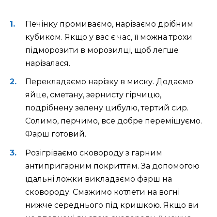
Печінку промиваємо, нарізаємо дрібним
кубиком. Якщо у вас є час, її можна трохи
підморозити в морозилці, щоб легше
нарізалася.
Перекладаємо нарізку в миску. Додаємо
яйце, сметану, зернисту гірчицю,
подрібнену зелену цибулю, тертий сир.
Солимо, перчимо, все добре перемішуємо.
Фарш готовий.
Розігріваємо сковороду з гарним
антипригарним покриттям. За допомогою
їдальні ложки викладаємо фарш на
сковороду. Смажимо котлети на вогні
нижче середнього під кришкою. Якщо ви