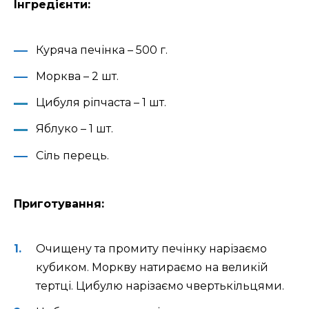
Інгредієнти:
Куряча печінка – 500 г.
Морква – 2 шт.
Цибуля ріпчаста – 1 шт.
Яблуко – 1 шт.
Сіль перець.
Приготування:
Очищену та промиту печінку нарізаємо
кубиком. Моркву натираємо на великій
тертці. Цибулю нарізаємо чвертькільцями.