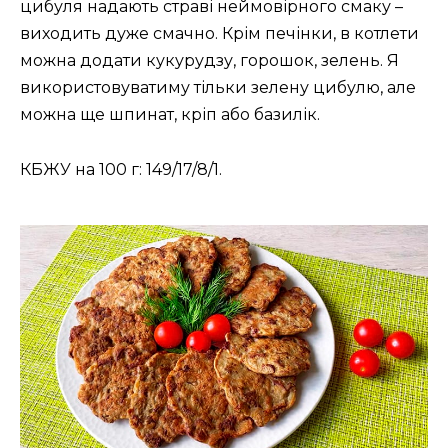
цибуля надають страві неймовірного смаку –
виходить дуже смачно. Крім печінки, в котлети
можна додати кукурудзу, горошок, зелень. Я
використовуватиму тільки зелену цибулю, але
можна ще шпинат, кріп або базилік.
КБЖУ на 100 г: 149/17/8/1.