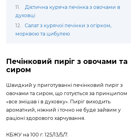
Дієтична куряча печінка з овочами в
духовці
Салат з курячої печінки з огірком,
морквою та цибулею
Печінковий пиріг з овочами та
сиром
Швидкий у приготуванні печінковий пиріг з
овочами та сиром, що готується за принципом
«все змішав і в духовку». Пиріг виходить
ароматний, ніжний і точно не буде зайвим у
раціоні здорового харчування.
КБЖУ на 100 г: 125/13/5/7.