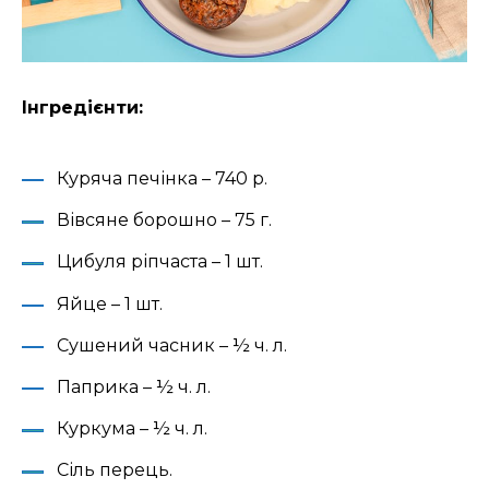
Інгредієнти:
Куряча печінка – 740 р.
Вівсяне борошно – 75 г.
Цибуля ріпчаста – 1 шт.
Яйце – 1 шт.
Сушений часник – ½ ч. л.
Паприка – ½ ч. л.
Куркума – ½ ч. л.
Сіль перець.