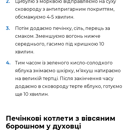
Цибулю з морквою відправляємо на суху
сковороду з антипригарним покриттям,
обсмажуємо 4-5 хвилин.
Потім додаємо печінку, сіль, перець за
смаком. Зменшуємо вогонь нижче
середнього, гасимо під кришкою 10
хвилин.
Тим часом із зеленого кисло-солодкого
яблука знімаємо шкірку, м’якуш натираємо
на великій тертці. Після закінчення часу
додаємо в сковороду терте яблуко, готуємо
ще 10 хвилин.
Печінкові котлети з вівсяним
борошном у духовці