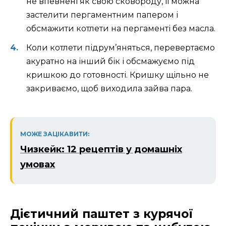
не впевнені як свою сковороду, її можна
застелити пергаментним папером і
обсмажити котлети на пергаменті без масла.
Коли котлети підрум’яняться, перевертаємо
акуратно на інший бік і обсмажуємо під
кришкою до готовності. Кришку щільно не
закриваємо, щоб виходила зайва пара.
МОЖЕ ЗАЦІКАВИТИ:
Чизкейк: 12 рецептів у домашніх
умовах
Дієтичний паштет з курячої