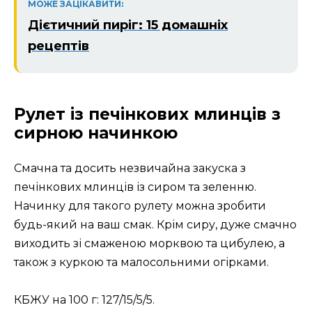
МОЖЕ ЗАЦІКАВИТИ:
Дієтичний пиріг: 15 домашніх
рецептів
Рулет із печінкових млинців з
сирною начинкою
Смачна та досить незвичайна закуска з
печінкових млинців із сиром та зеленню.
Начинку для такого рулету можна зробити
будь-який на ваш смак. Крім сиру, дуже смачно
виходить зі смаженою морквою та цибулею, а
також з куркою та малосольними огірками.
КБЖУ на 100 г: 127/15/5/5.