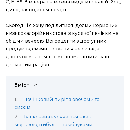
C, E, B9. З мінералів можна виділити калій, йод,
цинк, залізо, хром та мідь.
Сьогодні я хочу поділитися ідеями корисних
низькокалорійних страв із курячої печінки на
обід чи вечерю. Всі рецепти з доступних
продуктів, смачні, готується не складно і
допоможуть помітно урізноманітнити ваш
дієтичний раціон.
Зміст
Печінковий пиріг з овочами та
сиром
Тушкована куряча печінка з
морквою, цибулею та яблуками