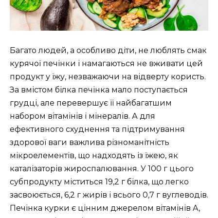
Багато людей, а особливо діти, не люблять смак
курячої печінки і намагаються не вживати цей
продукт у їжу, незважаючи на відверту користь.
За вмістом білка печінка мало поступається
грудці, але перевершує її найбагатшим
набором вітамінів і мінералів. А для
ефективного схуднення та підтримування
здорової ваги важлива різноманітність
мікроелементів, що надходять із їжею, як
каталізаторів жироспалювання. У 100 г цього
субпродукту міститься 19,2 г білка, що легко
засвоюється, 6,2 г жирів і всього 0,7 г вуглеводів.
Печінка курки є цінним джерелом вітамінів A,