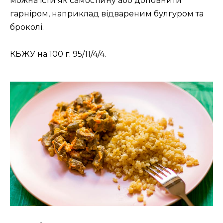
можна їсти як самостійну або доповнити
гарніром, наприклад відвареним булгуром та
броколі.
КБЖУ на 100 г: 95/11/4/4.