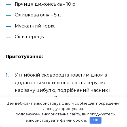
Гірчиця дижонська – 10 р.
Оливкова олія – 5 г.
Мускатний горіх.
Сіль перець.
Приготування:
У глибокій сковороді з товстим дном з
додаванням оливкової олії пасеруємо
нарізану цибулю, подрібнений часник і
натерту моркву. Смажити овочі на вогні
Цей веб-сайт використовує файли cookie для покращення
нижче середнього до м’якості, приблизно
досвіду користувача.
2-3 хвилини.
Продовжуючи використання сайту, ви погоджуєтесь
використовувати файли cookie.
OK
Потім у сковороду викладаємо курячу