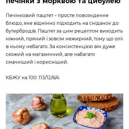
печінки з морквою та цибулею
Печінковий паштет – просте повсякденне
блюдо, яке відмінно підходить на сніданок до
бутербродів. Паштет за цим рецептом виходить
ніжний, пряний і зовсім нежирний, тому що олії
в ньому небагато. За консистенцією він дуже
схожий на магазинний, але набагато
смачніший і корисніший.
КБЖУ на 100: 113/12/6/4.