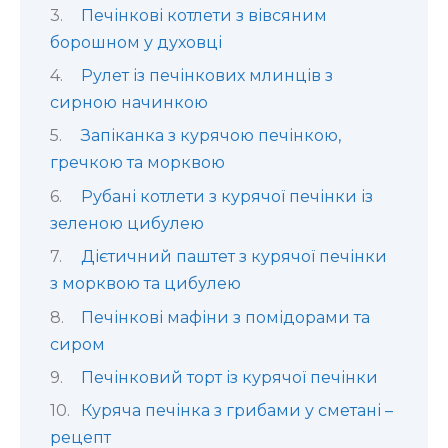
Печінкові котлети з вівсяним
борошном у духовці
Рулет із печінкових млинців з
сирною начинкою
Запіканка з курячою печінкою,
гречкою та морквою
Рубані котлети з курячої печінки із
зеленою цибулею
Дієтичний паштет з курячої печінки
з морквою та цибулею
Печінкові мафіни з помідорами та
сиром
Печінковий торт із курячої печінки
Куряча печінка з грибами у сметані –
рецепт