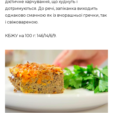
дієтичне харчування, що худнуть і
дотримуються. До речі, запіканка виходить
однаково смачною як із вчорашньої гречки, так
і свіжовареною.
КБЖУ на 100 г: 146/14/6/9.