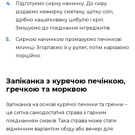
Підготуємо сирну начинку. До сиру
додаємо нежирну сметану, щіпку солі,
дрібно нашатковану цибулю і кріп.
Змішуємо до поєднання інгредієнтів.
Сирною начинкою промазуємо печінкові
млинці. Згортаємо їх у рулет, потім нарізаємо
порційно.
Запіканка з курячою печінкою,
гречкою та морквою
Запіканка на основі курячої печінки та гречки –
це ситна самодостатня страва з гарним
поєднанням смаків. Така страва може стати
відмінним варіантом обіду або вечері для