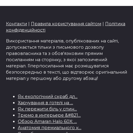
Контакти
|
Правила користування сайтом
|
Політика
конфіденційності
Використання матеріалів, опублікованих на сайті,
допускається тільки з письмового дозволу
правовласника та з обов'язковим прямим
посиланням на сторінку, з якої запозичений
матеріал. Гіперпосилання має розміщуватися
безпосередньо в тексті, що відтворює оригінальний
матеріал у першому або другому абзаці!
Як екологічний скраб дл...
Харчування в готелі на ...
Як пережити біль у спин...
Трюмо в интерьере &#821...
Обзор Amaran Halo 60X: ...
Анатомия премиального к...