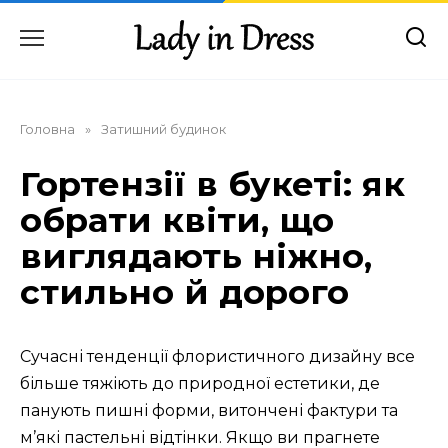
Перейти
до
вмісту
Головна
»
Затишний будинок
Гортензії в букеті: як
обрати квіти, що
виглядають ніжно,
стильно й дорого
Сучасні тенденції флористичного дизайну все
більше тяжіють до природної естетики, де
панують пишні форми, витончені фактури та
м’які пастельні відтінки. Якщо ви прагнете