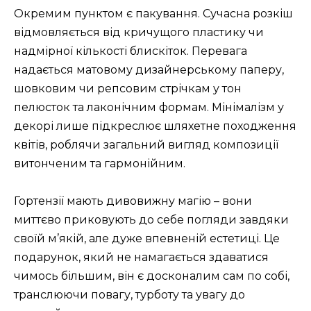
Окремим пунктом є пакування. Сучасна розкіш
відмовляється від кричущого пластику чи
надмірної кількості блискіток. Перевага
надається матовому дизайнерському паперу,
шовковим чи репсовим стрічкам у тон
пелюсток та лаконічним формам. Мінімалізм у
декорі лише підкреслює шляхетне походження
квітів, роблячи загальний вигляд композиції
витонченим та гармонійним.
Гортензії мають дивовижну магію – вони
миттєво приковують до себе погляди завдяки
своїй м’якій, але дуже впевненій естетиці. Це
подарунок, який не намагається здаватися
чимось більшим, він є досконалим сам по собі,
транслюючи повагу, турботу та увагу до