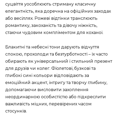
суцвіття уособлюють стриману класичну
елегантність, яка доречна на офіційних заходах
або весіллях. Рожеві відтінки транслюють
романтику, закоханість та дівочу ніжність,
стаючи чудовим компліментом для коханої.
Блакитні та небесні тони дарують відчуття
спокою, прохолоди та безтурботності – їх часто
обирають як універсальний і стильний презент
для друзів чи колег. Фіолетові, бузкові та
глибокі сині кольори відповідають за
емоційний акцент, інтригу та творчу глибину,
допомагаючи висловити захоплення
неординарною особистістю або підкреслити
важливість міцних, перевірених часом
стосунків.