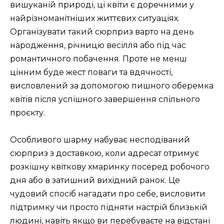
вишуканій природі, ці квіти є доречними у
найрізноманітніших життєвих ситуаціях.
Організувати такий сюрприз варто на день
народження, річницю весілля або під час
романтичного побачення. Проте не менш
цінним буде жест поваги та вдячності,
висловлений за допомогою пишного оберемка
квітів після успішного завершення спільного
проєкту.
Особливого шарму набуває несподіваний
сюрприз з доставкою, коли адресат отримує
розкішну квіткову хмаринку посеред робочого
дня або в затишний вихідний ранок. Це
чудовий спосіб нагадати про себе, висловити
підтримку чи просто підняти настрій близькій
людині, навіть якщо ви перебуваєте на відстані