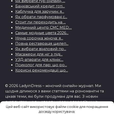
Як вибрати тур онлайн, ...
Банківський кредит готі...
Каблучка для заручин: я...
Як обрати парфумовані с...
Стоит ли переходить на ...
Медичний центр CMC MED:...
Самые модные цвета 2026...
Нічна сорочка жіноча: я...
Повна реставрація щелеп...
Як вибрати вініловий пр...
Масажери для ніг з піді...
УЗД-апарати для клінік:...
Психолог для пар: що ро...
Корисні рекомендації що...
© 2026 LadyinDress – жіночий онлайн-журнал. Ми
щодня ділимося з вами статтями на різноманітні та
цікаві теми, які були продумані для вас. З новин
суспільства, моди, спорту, краси, здоров'я ми із
Цей веб-сайт використовує файли cookie для покращення
задоволенням працюємо над усіма темами, які
досвіду користувача.
можуть вас зацікавити.