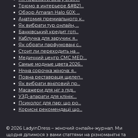
Трюмо в интерьере &#821...
Обзор Amaran Halo 60X: ...
Анатомия премиального к...
Як вибрати тур онлайн, ...
Банківський кредит готі...
Каблучка для заручин: я...
Як обрати парфумовані с...
Стоит ли переходить на ...
Медичний центр CMC MED:...
Самые модные цвета 2026...
Нічна сорочка жіноча: я...
Повна реставрація щелеп...
Як вибрати вініловий пр...
Масажери для ніг з піді...
УЗД-апарати для клінік:...
Психолог для пар: що ро...
Корисні рекомендації що...
© 2026 LadyinDress – жіночий онлайн-журнал. Ми
щодня ділимося з вами статтями на різноманітні та