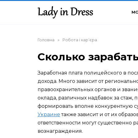
Перейти
до
М
вмісту
Головна
»
Робота і кар’єра
Сколько зарабат
Заработная плата полицейского в по
дохода. Много зависит от региональн
правоохранительных органов и звани
оклада, различных надбавок за стаж, 
формировать вполне конкурентную с
Украине
также зависит и от их образ
ответственности могут существенно 
вознаграждения.