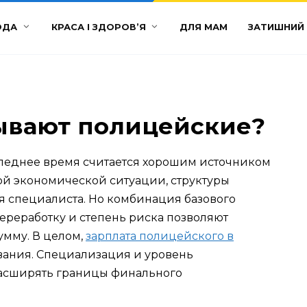
ОДА
КРАСА І ЗДОРОВ’Я
ДЛЯ МАМ
ЗАТИШНИЙ
ывают полицейские?
следнее время считается хорошим источником
ой экономической ситуации, структуры
я специалиста. Но комбинация базового
переработку и степень риска позволяют
умму. В целом,
зарплата полицейского в
ования. Специализация и уровень
расширять границы финального