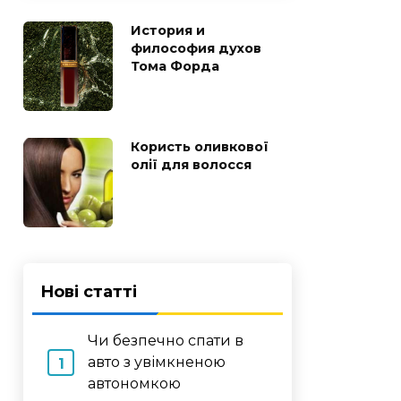
История и
философия духов
Тома Форда
Користь оливкової
олії для волосся
Нові статті
Чи безпечно спати в
авто з увімкненою
автономкою