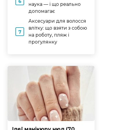
наука — і що реально
допомагає
Аксесуари для волосся
влітку: що взяти з собою
на роботу, пляж і
прогулянку
Ідеї манікюру нюд (70