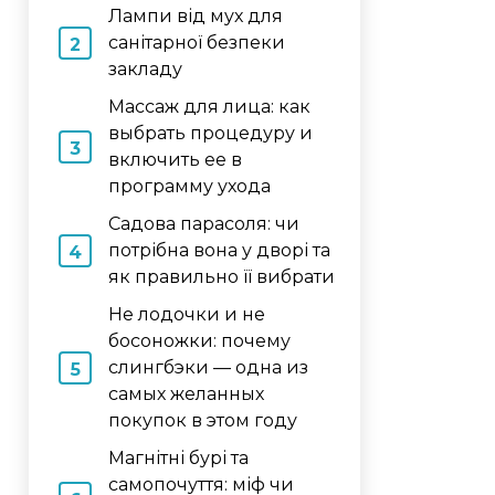
Лампи від мух для
санітарної безпеки
закладу
Массаж для лица: как
выбрать процедуру и
включить ее в
программу ухода
Садова парасоля: чи
потрібна вона у дворі та
як правильно її вибрати
Не лодочки и не
босоножки: почему
слингбэки — одна из
самых желанных
покупок в этом году
Магнітні бурі та
самопочуття: міф чи