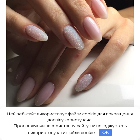
Цей веб-сайт використовує файли cookie для покращення
досвіду користувача.
Продовжуючи використання сайту, ви погоджуєтесь
Маникюр градиент нюдовый миндаль
використовувати файли cookie.
OK