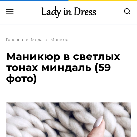
Перейти
до
вмісту
Головна
»
Мода
»
Манікюр
Маникюр в светлых
тонах миндаль (59
фото)