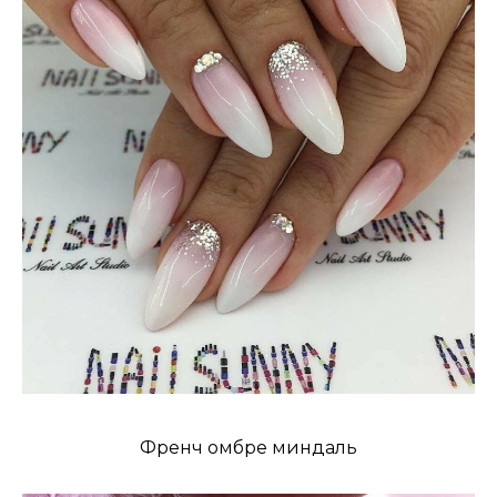
Френч омбре миндаль