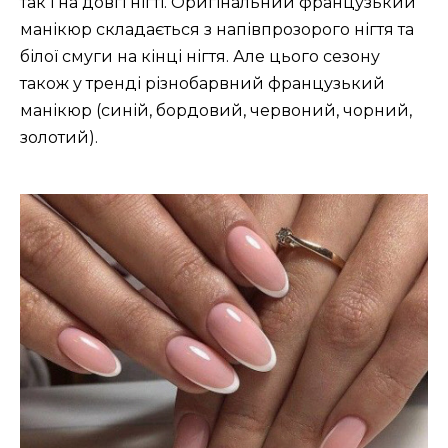
так і на довгі нігті. Оригінальний французький
манікюр складається з напівпрозорого нігтя та
білої смуги на кінці нігтя. Але цього сезону
також у тренді різнобарвний французький
манікюр (синій, бордовий, червоний, чорний,
золотий).