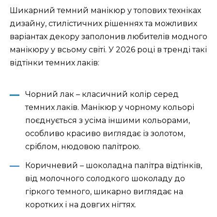
Шикарний темний манікюр у топових техніках
дизайну, стилістичних рішеннях та можливих
варіантах декору заполонив любителів модного
манікюру у всьому світі. У 2026 році в тренді такі
відтінки темних лаків:
Чорний лак – класичний колір серед
темних лаків. Манікюр у чорному кольорі
поєднується з усіма іншими кольорами,
особливо красиво виглядає із золотом,
сріблом, нюдовою палітрою.
Коричневий – шоколадна палітра відтінків,
від молочного солодкого шоколаду до
гіркого темного, шикарно виглядає на
коротких і на довгих нігтях.