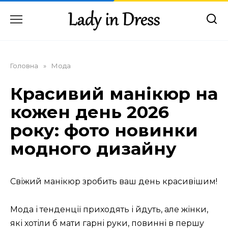
Перейти
до
вмісту
Головна
»
Мода
Красивий манікюр на
кожен день 2026
року: фото новинки
модного дизайну
Свіжий манікюр зробить ваш день красивішим!
Мода і тенденції приходять і йдуть, але жінки,
які хотіли б мати гарні руки, повинні в першу